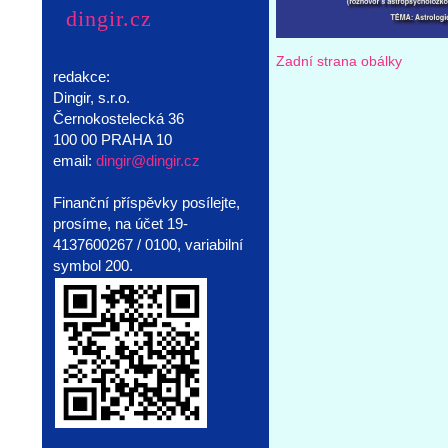
dingir.cz
Zadní strana obálky
redakce:
Dingir, s.r.o.
Černokostelecká 36
100 00 PRAHA 10
email:
dingir@dingir.cz
Finanční příspěvky posílejte,
prosíme, na účet 19‐
4137600267 / 0100, variabilní
symbol 200.