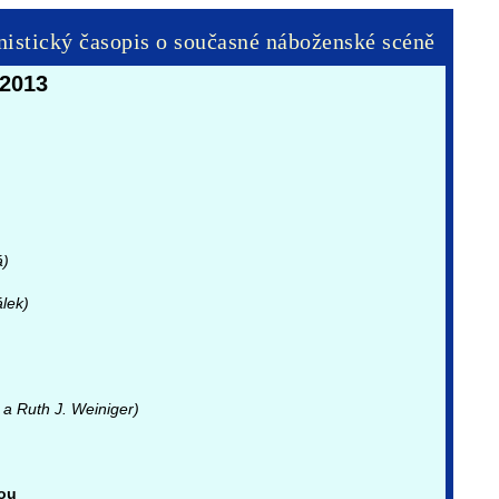
onistický časopis o současné náboženské scéně
 2013
á)
lek)
a Ruth J. Weiniger)
ou