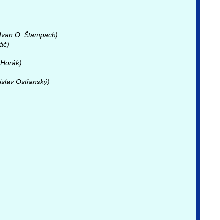
(Ivan O. Štampach)
áč)
 Horák)
islav Ostřanský)