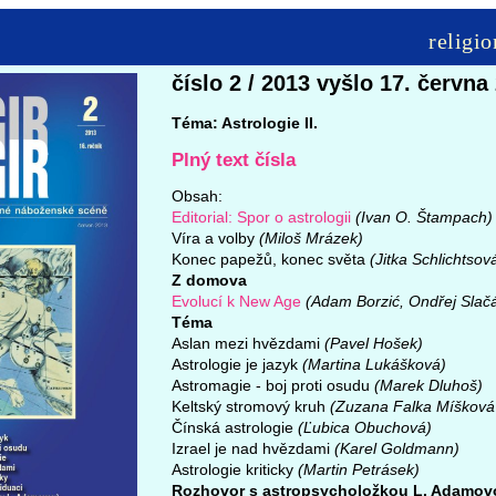
religi
číslo 2 / 2013 vyšlo 17. června
Téma: Astrologie II.
Plný text čísla
Obsah:
Editorial: Spor o astrologii
(Ivan O. Štampach)
Víra a volby
(Miloš Mrázek)
Konec papežů, konec světa
(Jitka Schlichtsov
Z domova
Evolucí k New Age
(Adam Borzić, Ondřej Slačá
Téma
Aslan mezi hvězdami
(Pavel Hošek)
Astrologie je jazyk
(Martina Lukášková)
Astromagie - boj proti osudu
(Marek Dluhoš)
Keltský stromový kruh
(Zuzana Falka Míšková 
Čínská astrologie
(Ľubica Obuchová)
Izrael je nad hvězdami
(Karel Goldmann)
Astrologie kriticky
(Martin Petrásek)
Rozhovor s astropsycholožkou L. Adamov